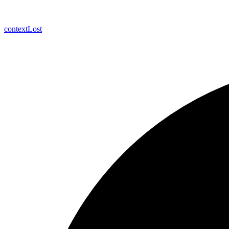
context
Lost