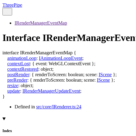
ThreePipe
IRenderManagerEventMap
Interface IRenderManagerEve
interface
IRenderManagerEventMap
{
animationLoop
:
IAnimationLoopEvent
;
contextLost
:
{
event
:
WebGLContextEvent
}
;
contextRestored
:
object
;
postRender
:
{
renderToScreen
:
boolean
;
scene
:
IScene
}
;
preRender
:
{
renderToScreen
:
boolean
;
scene
:
IScene
}
;
resize
:
object
;
update
:
IRenderManagerUpdateEvent
;
}
Defined in
src/core/IRenderer.ts:24
Index