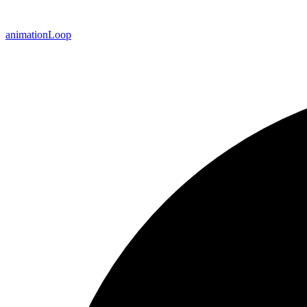
animation
Loop